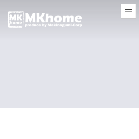
[%title%]
[%list_start%]