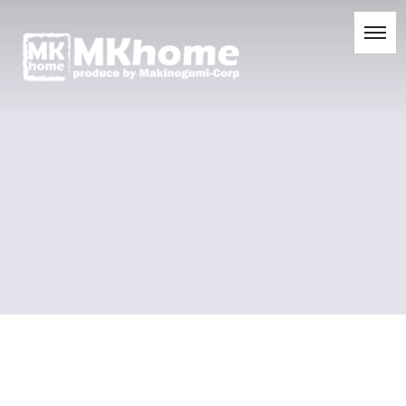
[%title%]
[%list_start%]