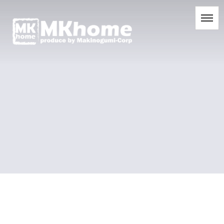
[%title%]
[%list_start%]