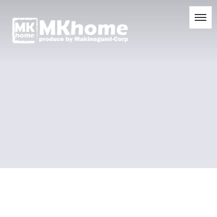
[%title%]
[%list_start%]