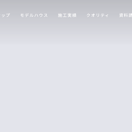
ナップ
モデルハウス
施工実績
クオリティ
資料
[%title%]