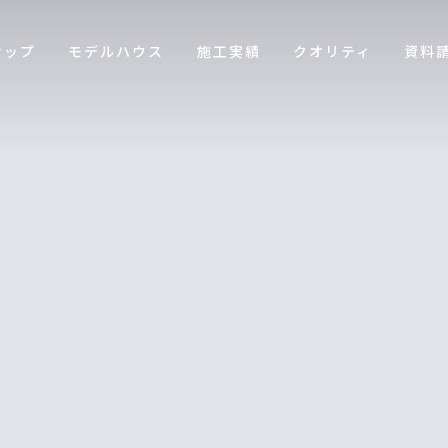
ナップ
モデルハウス
施工実績
クオリティ
資料
[%title%]