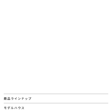
[%tags%]
前のページへ
次のページへ
商品ラインナップ
モデルハウス