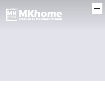
[%title%]
[%list_start%]