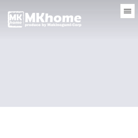
[%title%]
[%list_start%]