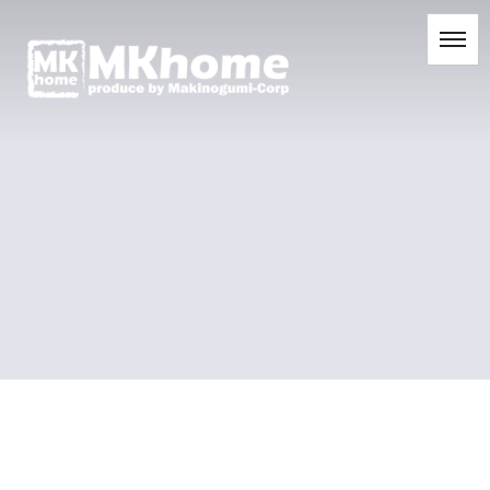
[%title%]
[%list_start%]