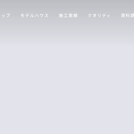
ナップ
モデルハウス
施工実績
クオリティ
資料
[%title%]