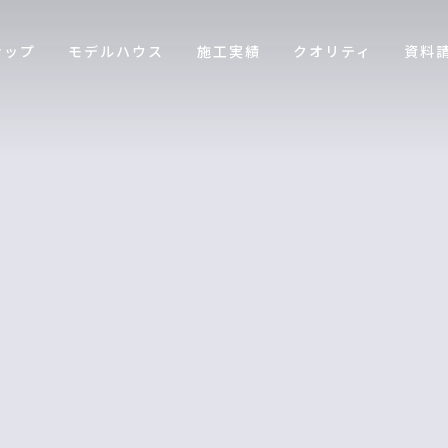
ナップ
モデルハウス
施工実績
クオリティ
資料
[%title%]