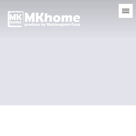
[%title%]
[%list_start%]