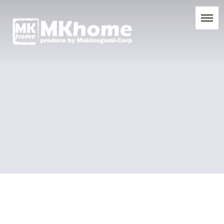
[%title%]
[%list_start%]