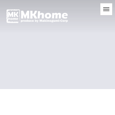
[%title%]
[%list_start%]