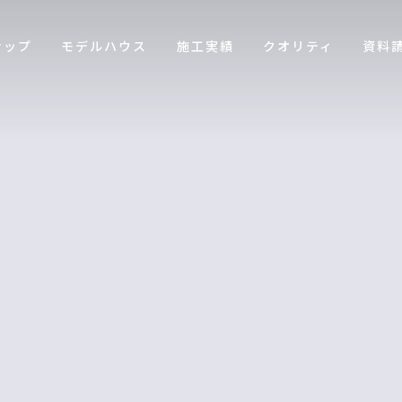
ナップ
モデルハウス
施工実績
クオリティ
資料
[%title%]