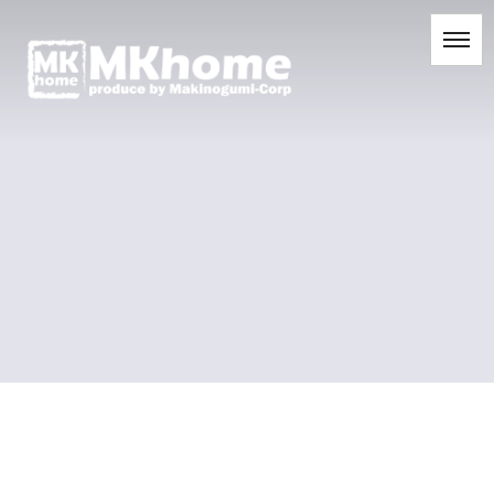
[%title%]
[%list_start%]