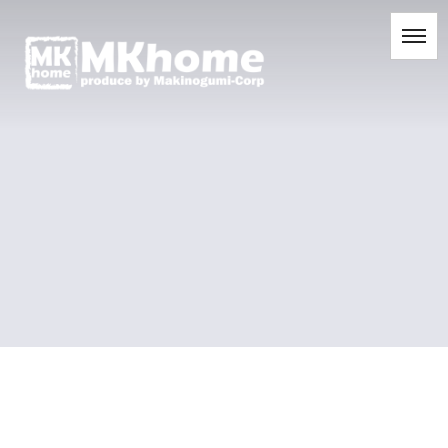
[%title%]
[%list_start%]