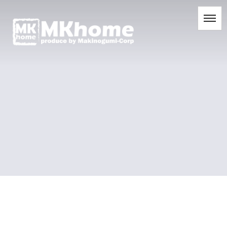
[%title%]
[%list_start%]