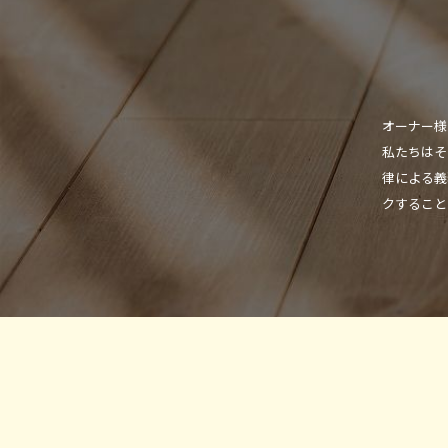
オーナー様
私たちはそ
律による義
クすること